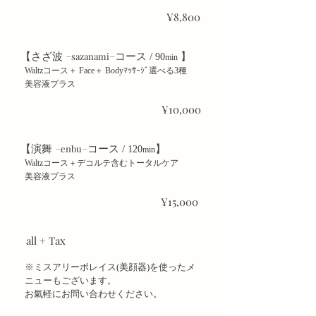
¥8,800
【さざ波
コース
】
−sazanami−
/
9
0
min
Waltzコース＋ Face＋ Bodyﾏｯｻｰｼﾞ選べる3種
美容液プラス
¥10,000
【演舞
コース
】
−enbu−
/
120
min
Waltzコース＋デコルテ含むトータルケア
美容液プラス
¥15,000
all + Tax
※ミスアリーボレイス(美顔器)を使ったメ
ニューもございます。
お氣軽にお問い合わせください。