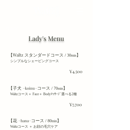
​ワルツ
Lady's Menu
【Waltz スタンダードコース
】
/
30
min
シンプルなシェービングコース
¥4,500
【子犬
コース
】
−koinu−
/
70
min
Waltzコース＋ Face＋ Bodyﾏｯｻｰｼﾞ選べる2種
¥7,700
【花
コ
ース
】
−hana−
/
80
min
Waltzコース ＋ お顔の毛穴ケア