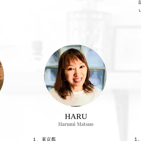
法の
いた
​HARU
Harumi Matsuo
​
​１．東京都