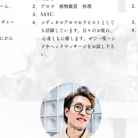
ゲーム、
​
​２．アロマ 植物鑑賞 料理
プ
​３．SATC
エヴァー
​
４．メディカルアロマセラピストとして
４
も活躍しています。日々のお疲れ、
にがん
す
心身ともに癒します。ぜひ一度ハン
ドやヘッドマッサージをお試し下さ
い。