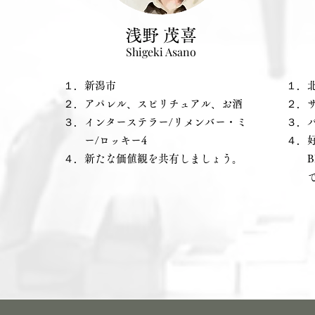
浅野 茂喜
Shigeki Asano
​１．新潟市
​１．
​２．アパレル、スピリチュアル、お酒
​２
​３．インターステラー/リメンバー・ミ
​３
ー/
ロッキー4
４．
」
４．新たな価値観を共有しましょう。
BL
で