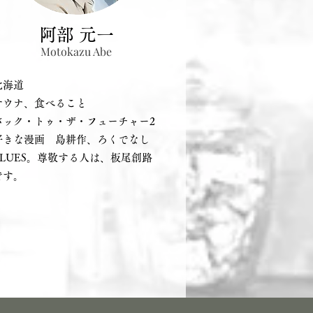
阿部 元一
Motokazu Abe
北海道
．サウナ、食べること
．バック・トゥ・ザ・フューチャー2
好きな漫画 島耕作、ろくでなし
UES。尊敬する人は、板尾創路
す。