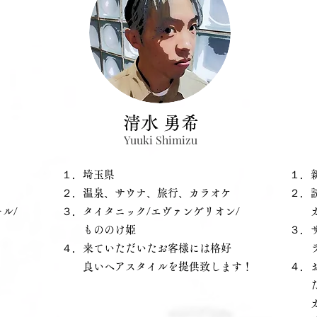
清水 勇希
Yuuki Shimizu
​１．埼玉県
​１．
​２．温泉、サウナ、旅行、カラオケ
​２．
ル/
​３．タイタニック/エヴァンゲリオン/
カラ
もののけ姫
​３．
４．来ていただいたお客様には格好
ラブ
良いヘアスタイルを提供致します！
４．
たら
カウ