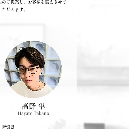
ご提案し、お客様を整えさせて
だきます。
高野 隼
Hayato Takano
１．新潟県