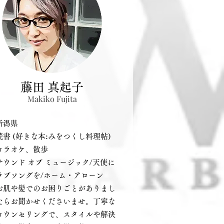
藤田 真起子
Makiko Fujita
新潟県
読書 (好きな本:みをつくし料理帖)
オケ、散歩
サウンド オブ ミュージック/天使に
ソングを/ホーム・アローン
お肌や髪でのお困りごとがありまし
お聞かせくださいませ。丁寧な
ンセリングで、スタイルや解決